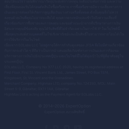
สอบให้แน่ใจว่าคุณพิจารณาวัตถุประสงค์การลงทุน ระดับประสบการณ์ และความ
เสี่ยงที่คุณยอมรับได้ก่อนตัดสินใจซื้อหรือขาย การซื้อหรือขายมีความเสี่ยงทางการ
เงินและอาจส่งผลให้เกิดการสูญเสียเงินบางส่วนหรือทั้งหมด ดังนั้นคุณจึงไม่ควร
ลงทุนด้วยเงินที่คุณไม่อาจจะเสียได้ คุณควรตระหนักและเข้าใจถึงความเสี่ยงที่
เกี่ยวข้องกับการซื้อขายและการลงทุน และขอคำแนะนำจากที่ปรึกษาทางการเงิน
อิสระหากคุณมีข้อสงสัย คุณได้รับสิทธิ์ที่ไม่จำกัดเฉพาะในการใช้ IP ในเว็บไซต์นี้
เพื่อจุดประสงค์ส่วนบุคคลที่ไม่ใช่เชิงพาณิชย์และเป็นสิทธิ์ไม่สามารถถ่ายโอนได้เใน
การใช้บริการในเว็บไซต์
เนื่องจาก EOLabs LLC ไม่อยู่ภายใต้การกำกับดูแลของ JFSA จึงไม่มีส่วนเกี่ยวข้อง
กับการกระทำใด ๆ ที่ถือว่าเป็นการนำเสนอผลิตภัณฑ์ทางการเงินและการร้องขอ
บริการทางการเงินไปยังประเทศญี่ปุ่น และเว็บไซต์นี้ไม่ได้มุ่งเป้าไปที่ผู้ที่อาศัยอยู่ใน
ประเทศญี่ปุ่น
EOLabs LLC, Company No 377 LLC 2020, having its registered address at:
First Floor, First St. Vincent Bank Ltd., James Street, PO Box 1574,
Kingstown, St. Vincent and the Grenadines.
Merchant Company: Highmax LTD, company No: 124393, MOL: Main
Street 5-9, Gibraltar, GX11 1AA, Gibraltar.
HighMax Ltd is acting as the Payment Agent for EOLabs LLC.
© 2014–
2026
ExpertOption
ExpertOption
สงวนลิขสิทธิ์