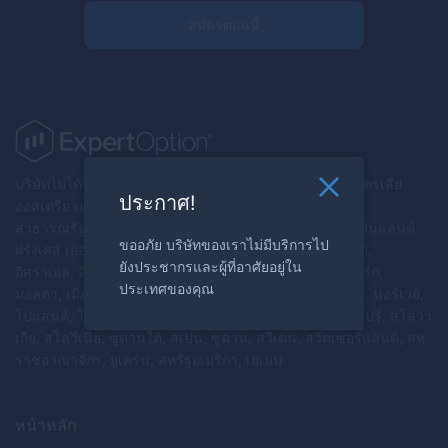
สมัครตอนนี้
บริษัทไม่ได้ให้บริการแก่พลเมืองและ/หรือผู้อยู่อาศัยในออสเตรเลีย
ประกาศ!
ออสเตรีย เบลารุส เบลเยียม บัลแกเรีย แคนาดา โครเอเชีย
สาธารณรัฐไซปรัส สาธารณรัฐเช็ก เดนมาร์ก เอสโตเนีย ฟินแลนด์
ขออภัย บริษัทของเราไม่มีบริการไป
ฝรั่งเศส เยอรมนี กรีซ ฮังการี ไอซ์แลนด์ อิหร่าน, ไอร์แลนด์,
ยังประชากรและผู้ที่อาศัยอยู่ใน
อิสราเอล, อิตาลี, ลัตเวีย, ลิกเตนสไตน์, ลิทัวเนีย, ลักเซมเบิร์ก,
ประเทศของคุณ
มอลตา, เมียนมาร์, เนเธอร์แลนด์, นิวซีแลนด์, เกาหลีเหนือ, นอร์เวย์,
โปแลนด์, โปรตุเกส, เปอร์โตริโก, โรมาเนีย, รัสเซีย, สิงคโปร์, สโลวา
เกีย, สโลวีเนีย, ซูดานใต้, สเปน, ซูดาน, สวีเดน, สวิตเซอร์แลนด์, สห
ราชอาณาจักร, ยูเครน, สหรัฐอเมริกา, เยเมน
หน้าหลัก