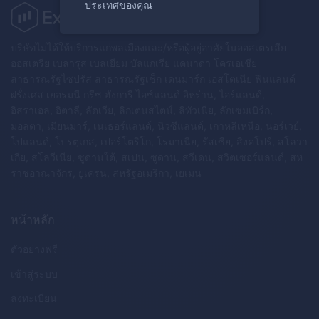
ประเทศของคุณ
บริษัทไม่ได้ให้บริการแก่พลเมืองและ/หรือผู้อยู่อาศัยในออสเตรเลีย
ออสเตรีย เบลารุส เบลเยียม บัลแกเรีย แคนาดา โครเอเชีย
สาธารณรัฐไซปรัส สาธารณรัฐเช็ก เดนมาร์ก เอสโตเนีย ฟินแลนด์
ฝรั่งเศส เยอรมนี กรีซ ฮังการี ไอซ์แลนด์ อิหร่าน, ไอร์แลนด์,
อิสราเอล, อิตาลี, ลัตเวีย, ลิกเตนสไตน์, ลิทัวเนีย, ลักเซมเบิร์ก,
มอลตา, เมียนมาร์, เนเธอร์แลนด์, นิวซีแลนด์, เกาหลีเหนือ, นอร์เวย์,
โปแลนด์, โปรตุเกส, เปอร์โตริโก, โรมาเนีย, รัสเซีย, สิงคโปร์, สโลวา
เกีย, สโลวีเนีย, ซูดานใต้, สเปน, ซูดาน, สวีเดน, สวิตเซอร์แลนด์, สห
ราชอาณาจักร, ยูเครน, สหรัฐอเมริกา, เยเมน
หน้าหลัก
ตัวอย่างฟรี
เข้าสู่ระบบ
ลงทะเบียน