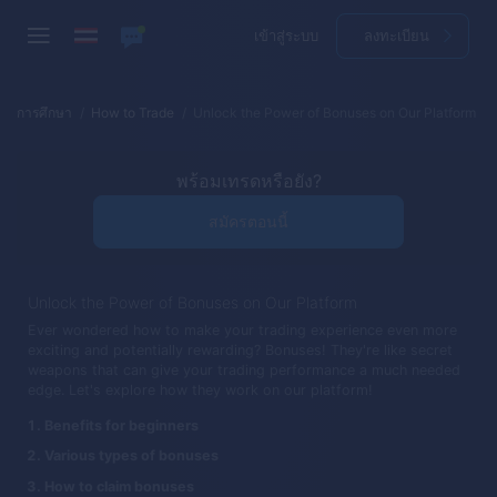
เข้าสู่ระบบ
ลงทะเบียน
การศึกษา
How to Trade
Unlock the Power of Bonuses on Our Platform
พร้อมเทรดหรือยัง?
สมัครตอนนี้
Unlock the Power of Bonuses on Our Platform
Ever wondered how to make your trading experience even more
exciting and potentially rewarding? Bonuses! They're like secret
weapons that can give your trading performance a much needed
edge. Let's explore how they work on our platform!
Benefits for beginners
Various types of bonuses
How to claim bonuses