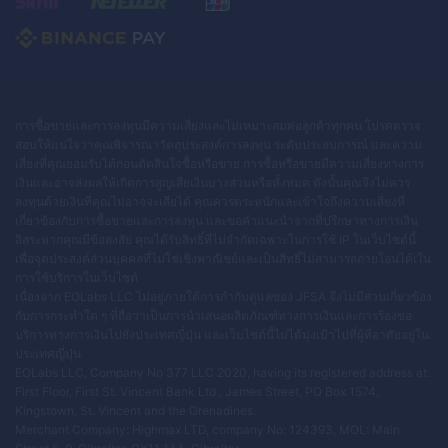
การซื้อขายและการลงทุนมีความเสี่ยงและไม่เหมาะสมต่อลูกค้าทุกคน โปรดตรวจ
สอบให้แน่ใจว่าคุณพิจารณาวัตถุประสงค์การลงทุน ระดับประสบการณ์ และความ
เสี่ยงที่คุณยอมรับได้ก่อนตัดสินใจซื้อหรือขาย การซื้อหรือขายมีความเสี่ยงทางการ
เงินและอาจส่งผลให้เกิดการสูญเสียเงินบางส่วนหรือทั้งหมด ดังนั้นคุณจึงไม่ควร
ลงทุนด้วยเงินที่คุณไม่อาจจะเสียได้ คุณควรตระหนักและเข้าใจถึงความเสี่ยงที่
เกี่ยวข้องกับการซื้อขายและการลงทุน และขอคำแนะนำจากที่ปรึกษาทางการเงิน
อิสระหากคุณมีข้อสงสัย คุณได้รับสิทธิ์ที่ไม่จำกัดเฉพาะในการใช้ IP ในเว็บไซต์นี้
เพื่อจุดประสงค์ส่วนบุคคลที่ไม่ใช่เชิงพาณิชย์และเป็นสิทธิ์ไม่สามารถถ่ายโอนได้เใน
การใช้บริการในเว็บไซต์
เนื่องจาก EOLabs LLC ไม่อยู่ภายใต้การกำกับดูแลของ JFSA จึงไม่มีส่วนเกี่ยวข้อง
กับการกระทำใด ๆ ที่ถือว่าเป็นการนำเสนอผลิตภัณฑ์ทางการเงินและการร้องขอ
บริการทางการเงินไปยังประเทศญี่ปุ่น และเว็บไซต์นี้ไม่ได้มุ่งเป้าไปที่ผู้ที่อาศัยอยู่ใน
ประเทศญี่ปุ่น
EOLabs LLC, Company No 377 LLC 2020, having its registered address at:
First Floor, First St. Vincent Bank Ltd., James Street, PO Box 1574,
Kingstown, St. Vincent and the Grenadines.
Merchant Company: Highmax LTD, company No: 124393, MOL: Main