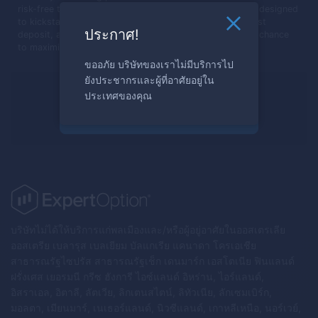
risk-free trades to first deposit boosts, these tools are designed
to kickstart your journey. Don't miss out – make your first
ประกาศ!
deposit, activate a bonus, and start trading today for a chance
to maximize your success!
ขออภัย บริษัทของเราไม่มีบริการไป
ยังประชากรและผู้ที่อาศัยอยู่ใน
พร้อมเทรดหรือยัง?
ประเทศของคุณ
สมัครตอนนี้
บริษัทไม่ได้ให้บริการแก่พลเมืองและ/หรือผู้อยู่อาศัยในออสเตรเลีย
ออสเตรีย เบลารุส เบลเยียม บัลแกเรีย แคนาดา โครเอเชีย
สาธารณรัฐไซปรัส สาธารณรัฐเช็ก เดนมาร์ก เอสโตเนีย ฟินแลนด์
ฝรั่งเศส เยอรมนี กรีซ ฮังการี ไอซ์แลนด์ อิหร่าน, ไอร์แลนด์,
อิสราเอล, อิตาลี, ลัตเวีย, ลิกเตนสไตน์, ลิทัวเนีย, ลักเซมเบิร์ก,
มอลตา, เมียนมาร์, เนเธอร์แลนด์, นิวซีแลนด์, เกาหลีเหนือ, นอร์เวย์,