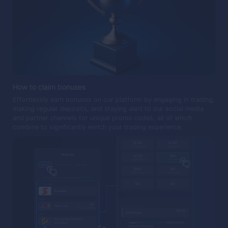
How to claim bonuses
Effortlessly earn bonuses on our platform by engaging in trading,
making regular deposits, and staying alert to our social media
and partner channels for unique promo codes, all of which
combine to significantly enrich your trading experience.