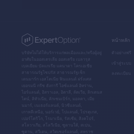
หน้าหลัก
บริษัทไม่ได้ให้บริการแก่พลเมืองและ/หรือผู้อยู่
ตัวอย่างฟรี
อาศัยในออสเตรเลีย ออสเตรีย เบลารุส
เข้าสู่ระบบ
เบลเยียม บัลแกเรีย แคนาดา โครเอเชีย
สาธารณรัฐไซปรัส สาธารณรัฐเช็ก
ลงทะเบียน
เดนมาร์ก เอสโตเนีย ฟินแลนด์ ฝรั่งเศส
เยอรมนี กรีซ ฮังการี ไอซ์แลนด์ อิหร่าน,
ไอร์แลนด์, อิสราเอล, อิตาลี, ลัตเวีย, ลิกเตนส
ไตน์, ลิทัวเนีย, ลักเซมเบิร์ก, มอลตา, เมีย
นมาร์, เนเธอร์แลนด์, นิวซีแลนด์,
เกาหลีเหนือ, นอร์เวย์, โปแลนด์, โปรตุเกส,
เปอร์โตริโก, โรมาเนีย, รัสเซีย, สิงคโปร์,
สโลวาเกีย, สโลวีเนีย, ซูดานใต้, สเปน,
ซูดาน, สวีเดน, สวิตเซอร์แลนด์, สหราช